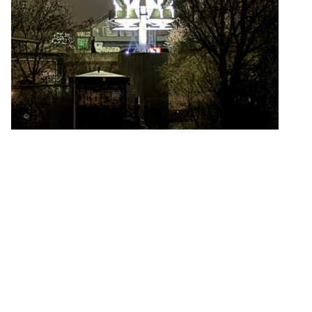
Voor alle herhalingen Eerste
Hulp met EH aan kinderen en
reanimatie en lessen EH bij
Sport en Wandelletsels kunt u
bij ons terecht.